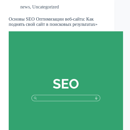
news
,
Uncategorized
Основы SEO Оптимизации веб-сайта: Как
поднять свой сайт в поисковых результатах»