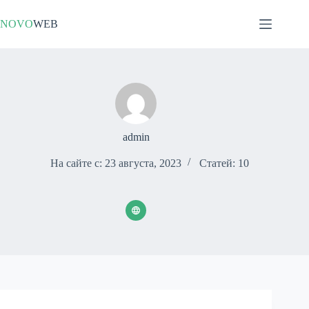
Перейти
к
NOVO
WEB
сути
admin
На сайте с: 23 августа, 2023
Статей: 10