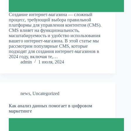
Создание интернет-магазина — сложный
процесс, требующий выбора правильной
платформы для управления контентом (CMS).
CMS влияет на функциональность,
масштабируемость и удобство использования
вашего интернет-магазина. В этой статье мы
рассмотрим популярные CMS, которые
подходят для создания интернет-магазинов в
2024 году, включая те,…
admin
1 июля, 2024
news
,
Uncategorized
Как анализ данных помогает в цифровом
маркетинге