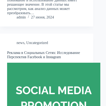
понимание и использование данных имеет
решающее значение. В этой статье мы
рассмотрим, как анализ данных может
преобразовать…
admin
27 июня, 2024
news
,
Uncategorized
Реклама в Социальных Сетях: Исследование
Перспектив Facebook и Instagram